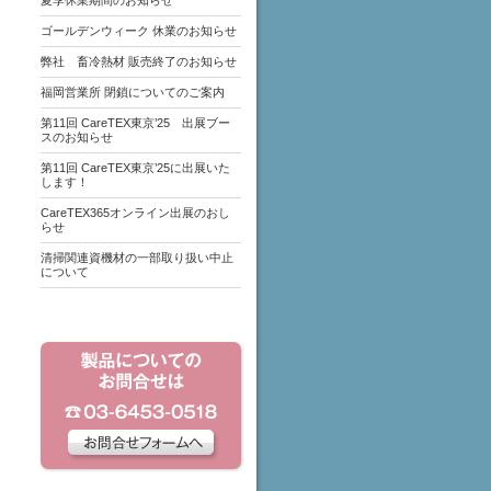
夏季休業期間のお知らせ
ゴールデンウィーク 休業のお知らせ
弊社 畜冷熱材 販売終了のお知らせ
福岡営業所 閉鎖についてのご案内
第11回 CareTEX東京’25 出展ブー
スのお知らせ
第11回 CareTEX東京’25に出展いた
します！
CareTEX365オンライン出展のおし
らせ
清掃関連資機材の一部取り扱い中止
について