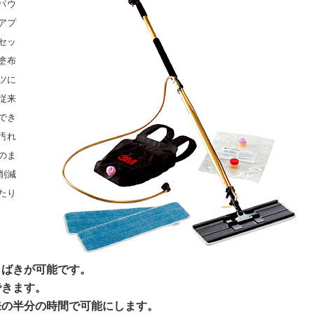
)パウ
アプ
セッ
塗布
ツに
従来
でき
汚れ
のま
削減
たり
さばきが可能です。
できます。
来の半分の時間で可能にします。