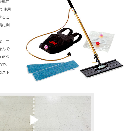
美観向
で使用
するこ
易に剥
なコー
せんで
 耐久
ので、
コスト