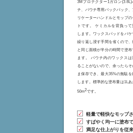
3Mプロテクター1ガロン(3.8L
チ、パウチ専用バックパック、
リケーターハンドルとモップの
トです。 ケミカルを背負って
します。ワックスパッドをバケ
繰り返し浸す手間を省くので、
と同じ面積が半分の時間で塗布
ます。 パウチ内のワックスは
ることがないので、余ったらそ
ま保存でき、最大35%の無駄を
します。標準的な塗布量は1Lあ
2
50m
です。
軽量で軽快なモップ
すばやく均一に塗布
満足な仕上がりを従