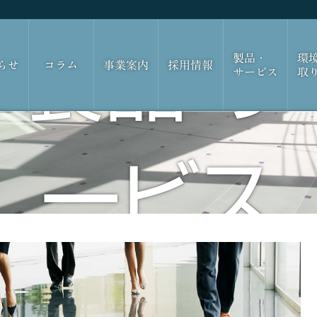
製品・サ
製品・
環
らせ
コラム
事業案内
採用情報
サービス
取
ービス
Products & Services