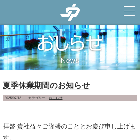
おしらせ
News
夏季休業期間のお知らせ
2025/07/18 カテゴリー：
おしらせ
拝啓 貴社益々ご隆盛のこととお慶び申し上げま
す。